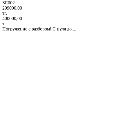
SE002
299000,00
тг.
400000,00
тг.
Погружение с разбором! С нуля до ...